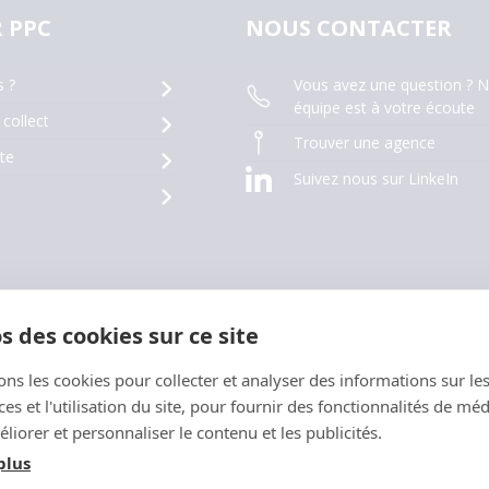
 PPC
NOUS CONTACTER
Vous avez une question ? N
 ?
équipe est à votre écoute
 collect
Trouver une agence
te
Suivez nous sur LinkeIn
s des cookies sur ce site
Conditions Générales de Vente
Politique de 
ons les cookies pour collecter et analyser des informations sur le
s et l'utilisation du site, pour fournir des fonctionnalités de mé
liorer et personnaliser le contenu et les publicités.
plus