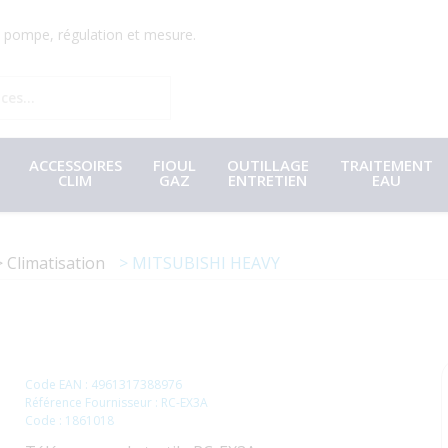
r, pompe, régulation et mesure.
ACCESSOIRES
FIOUL
OUTILLAGE
TRAITEMENT
CLIM
GAZ
ENTRETIEN
EAU
Climatisation
MITSUBISHI HEAVY
Code EAN : 4961317388976
Référence Fournisseur : RC-EX3A
Code : 1861018