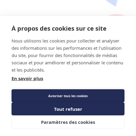
Référence Fournisseur : PRO80002
Code : 1452887
À propos des cookies sur ce site
Tente protection Abriwork - CBM -
Nous utilisons les cookies pour collecter et analyser
150x150x190cm
des informations sur les performances et l'utilisation
du site, pour fournir des fonctionnalités de médias
Prix public
sociaux et pour améliorer et personnaliser le contenu
423,18 €
TTC
/PIECE
et les publicités.
En savoir plus
Description détaillée
Autoriser tous les cookies
Caractéristiques techniques
Tout refuser
Ajouter au panier
Paramètres des cookies