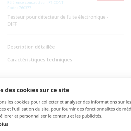
Référence constructeur : FT-CONT
Code : 760377
Testeur pour détecteur de fuite électronique -
DIFF
Description détaillée
Caractéristiques techniques
s des cookies sur ce site
ons les cookies pour collecter et analyser des informations sur le
s et l'utilisation du site, pour fournir des fonctionnalités de mé
liorer et personnaliser le contenu et les publicités.
plus