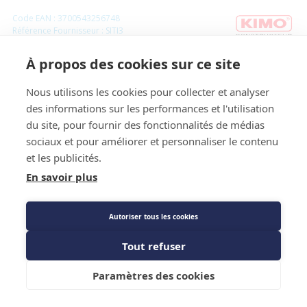
Code EAN : 3700543256748
Référence Fournisseur : SITI3
Code : 1455871
À propos des cookies sur ce site
Thermomètre infrarouge Si-TI3 - Sauermann
Nous utilisons les cookies pour collecter et analyser
des informations sur les performances et l'utilisation
Prix public
du site, pour fournir des fonctionnalités de médias
Plus 0,03 € d'éco-part. DEEE
sociaux et pour améliorer et personnaliser le contenu
et les publicités.
162,77 €
TTC
/PIECE
En savoir plus
Autoriser tous les cookies
Description détaillée
Tout refuser
Caractéristiques techniques
Ajouter au panier
Paramètres des cookies
Fiche technique