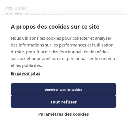
Prix public
20,78 €
TTC
/PIECE
À propos des cookies sur ce site
Nous utilisons les cookies pour collecter et analyser
Caractéristiques techniques
des informations sur les performances et l'utilisation
du site, pour fournir des fonctionnalités de médias
sociaux et pour améliorer et personnaliser le contenu
et les publicités.
En savoir plus
Autoriser tous les cookies
Caractéristiques techniques
Tout refuser
Ajouter au panier
Diamètre
5/8
Paramètres des cookies
Longueur
50